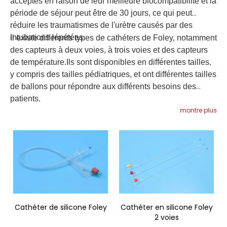
acceptés en raison de leur meilleure biocompatibilité et la
période de séjour peut être de 30 jours, ce qui peut
réduire les traumatismes de l'urètre causés par des
intubations répétées.
Il existe différents types de cathéters de Foley, notamment
des capteurs à deux voies, à trois voies et des capteurs
de température.Ils sont disponibles en différentes tailles,
y compris des tailles pédiatriques, et ont différentes tailles
de ballons pour répondre aux différents besoins des
patients.
montre plus
Cathéter de silicone Foley
Cathéter en silicone Foley
2 voies