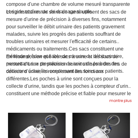
compose d'une chambre de volume mesuré transparente
et rigide et d'un sac de drainage souple.
Les prestataires de soins de santé utilisent des sacs de
mesure d'urine de précision à diverses fins, notamment
pour surveiller le débit urinaire des patients gravement
malades, suivre les progrès des patients souffrant de
troubles urinaires et mesurer l'efficacité de certains
médicaments ou traitements.Ces sacs constituent une
méthode précise et fiable de mesure du débit urinaire,
En résumé, bien que les sacs à urine et les sacs de
permettant aux prestataires de soins de prendre des
mesure d’urine de précision soient utilisés à des fins de
décisions éclairées concernant les soins aux patients.
collecte d’urine, ils remplissent des fonctions
différentes.Les poches à urine sont conçues pour la
collecte d'urine, tandis que les poches à compteur d'urine
constituent une méthode précise et fiable pour mesurer le
montre plus
débit urinaire des patients.Les prestataires de soins de
santé utilisent des sacs de mesure d'urine de précision
pour prendre des décisions éclairées concernant les
soins aux patients, tandis que les sacs d'urine sont
utilisés pour surveiller le volume d'urine collecté.