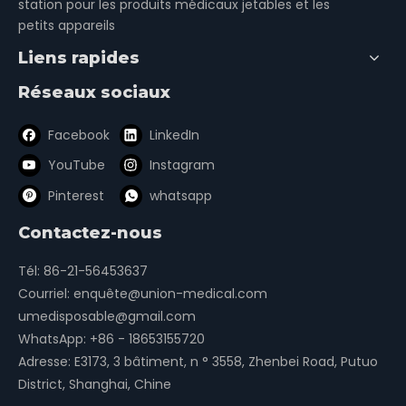
station pour les produits médicaux jetables et les
petits appareils
Liens rapides
Réseaux sociaux
Masque protecteur FFP2
Masque protecteur FFP1
Facebook
LinkedIn
YouTube
Instagram
1
2
3
4
»
Pinterest
whatsapp
Contactez-nous
Tél: 86-21-56453637
casques de sécurité
vêtements de protection
Courriel:
enquête@union-medical.com
respirateurs
gilets
gants
umedisposable@gmail.com
lunettes de protection
WhatsApp:
+86 - 18653155720
Adresse: E3173, 3 bâtiment, n ° 3558, Zhenbei Road, Putuo
des bouchons d'oreilles ou des cache-oreilles
District, Shanghai, Chine