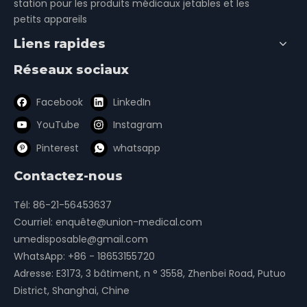
station pour les produits médicaux jetables et les
petits appareils
Liens rapides
Stylet d'intubation
Réseaux sociaux
Facebook
LinkedIn
sonde endotrachéale sans ballonnet
YouTube
Instagram
Tube endotrachéal
Pinterest
whatsapp
Tailles des tubes endotrachéaux
Contactez-nous
Tube endotrachéal à ballonnet
Tél: 86-21-56453637
Courriel:
enquête@union-medical.com
umedisposable@gmail.com
WhatsApp:
+86 - 18653155720
Adresse: E3173, 3 bâtiment, n ° 3558, Zhenbei Road, Putuo
District, Shanghai, Chine