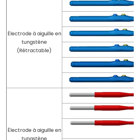
tungstène
Élect
Nom du produit
Image
Électrode à aiguille en
tungstène
(Rétractable)