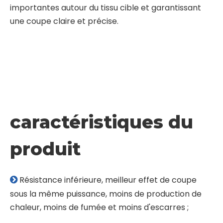
Électrodes à crochet
Les électrodes à crochet sont des consommables
d’électrocution et d’électrocoagulation
couramment utilisés dans les opérations
chirurgicales.Ils sont utilisés pour la séparation des
tissus, l'hémostase, la coupe et la dissociation.Ils
conviennent à diverses chirurgies laparoscopiques
et présentent une bonne stabilité et sécurité
opérationnelles.La conception en forme de « L » de
l'extrémité avant facilite le soulèvement des tissus
profonds pendant la chirurgie, évitant ainsi
d'endommager les structures tissulaires
importantes autour du tissu cible et garantissant
une coupe claire et précise.