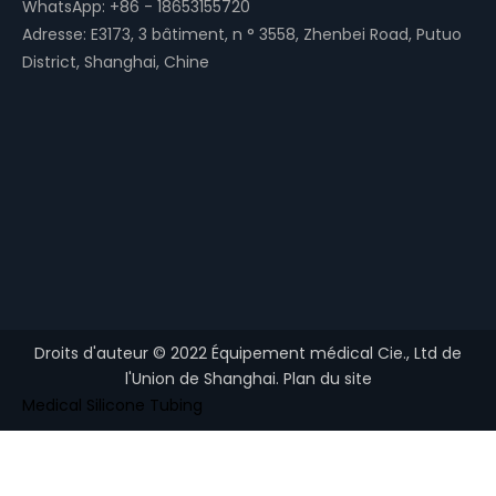
Liens rapides
Réseaux sociaux
Facebook
LinkedIn
YouTube
Instagram
Pinterest
whatsapp
Contactez-nous
Tél: 86-21-56453637
Courriel:
enquête@union-medical.com
umedisposable@gmail.com
WhatsApp:
+86 - 18653155720
Adresse: E3173, 3 bâtiment, n ° 3558, Zhenbei Road, Putuo
District, Shanghai, Chine
Droits d'auteur ©
2022
Équipement médical Cie., Ltd de