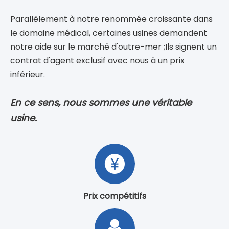
Télescopique
Enfants
Télescopique
(Évacuation des
fumées)
À propos du mode
usine