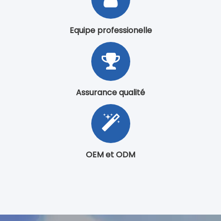
Parallèlement à notre renommée croissante dans
le domaine médical, certaines usines demandent
notre aide sur le marché d'outre-mer ;Ils signent un
contrat d'agent exclusif avec nous à un prix
inférieur.
En ce sens, nous sommes une véritable
usine.
Prix ​​compétitifs