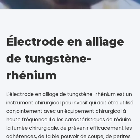
Électrode en alliage
de tungstène-
rhénium
L'électrode en alliage de tungstène-rhénium est un
instrument chirurgical peu invasif qui doit être utilisé
conjointement avec un équipement chirurgical à
haute fréquence.Il a les caractéristiques de réduire
la fumée chirurgicale, de prévenir efficacement les
adhérences, de faible pouvoir de coupe, de petites
plaies et de cicatrisation rapide.
Il existe deux principaux types d’électrodes en
alliage tungstène-rhénium :
Aiguilles en micro-
tungstène
et
Électrodes à crochet
.