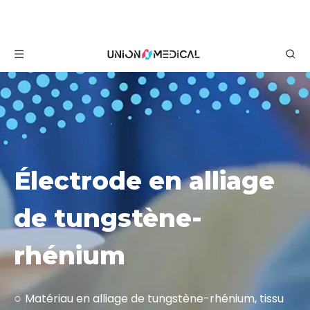
Électrode en alliage
de tungstène-
rhénium
Matériau en alliage de tungstène-rhénium, tissu
○
non adhésif
Bonne ténacité, pas de passivation
○