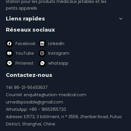
station pour les produits médicaux jetables et les
petits appareils
Liens rapides
diverses échelles
matelas anti-escarres
Réseaux sociaux
glucomètre
Table de chevet en ABS
Facebook
LinkedIn
stéthoscopes
Miroirs ORL
YouTube
Instagram
lumières d'examen
Pinterest
whatsapp
Lampe de visualisation de films à rayons X
Contactez-nous
Tél: 86-21-56453637
Courriel:
enquête@union-medical.com
umedisposable@gmail.com
WhatsApp:
+86 - 18653155720
Adresse: E3173, 3 bâtiment, n ° 3558, Zhenbei Road, Putuo
District, Shanghai, Chine