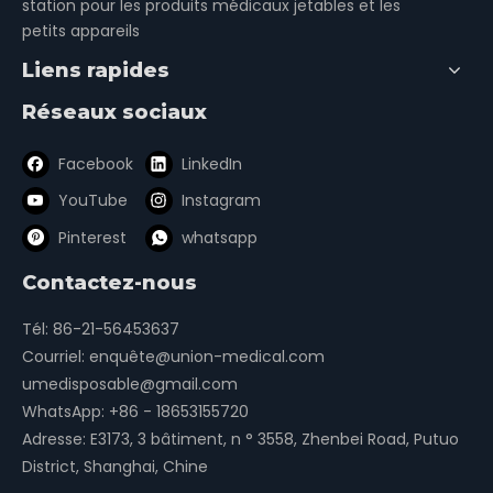
station pour les produits médicaux jetables et les
petits appareils
Liens rapides
Réseaux sociaux
Écouvillon de transport
Tube d'échantillonnage
Facebook
LinkedIn
avec Amies
de virus
YouTube
Instagram
Pinterest
whatsapp
1
2
3
4
»
Contactez-nous
Tél: 86-21-56453637
aiguilles de prélèvement sanguin
Courriel:
enquête@union-medical.com
umedisposable@gmail.com
coupelles d'échantillonnage
écouvillons oraux
WhatsApp:
+86 - 18653155720
Écouvillon de gorge
Lancette de sang
Adresse: E3173, 3 bâtiment, n ° 3558, Zhenbei Road, Putuo
District, Shanghai, Chine