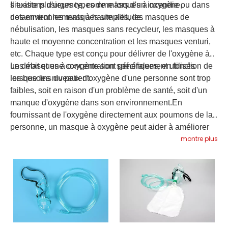
situations d'urgence, comme lors d'un incendie ou dans
Il existe plusieurs types de masques à oxygène,
des environnements à haute altitude.
notamment les masques simples, les masques de
nébulisation, les masques sans recycleur, les masques à
haute et moyenne concentration et les masques venturi,
etc. Chaque type est conçu pour délivrer de l'oxygène à
un débit et une concentration spécifiques, en fonction de
Les masques à oxygène sont généralement utilisés
les besoins du patient.
lorsque les niveaux d'oxygène d'une personne sont trop
faibles, soit en raison d'un problème de santé, soit d'un
manque d'oxygène dans son environnement.En
fournissant de l'oxygène directement aux poumons de la
personne, un masque à oxygène peut aider à améliorer
montre plus
sa respiration et à augmenter son niveau d'oxygène.