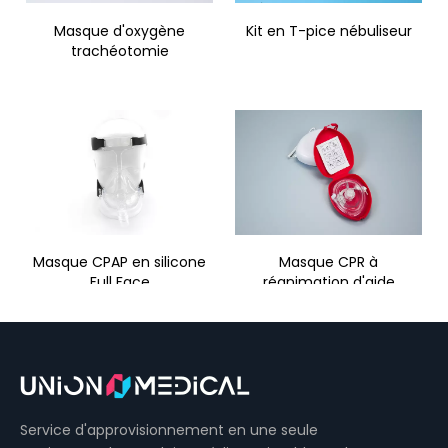
Masque d'oxygène
Kit en T-pice nébuliseur
trachéotomie
Masque CPAP en silicone
Masque CPR à
Full Face
réanimation d'aide
Masque à oxygène avec tubulure
Masque à oxygène en PVC
Masque d'oxygène
Service d'approvisionnement en une seule