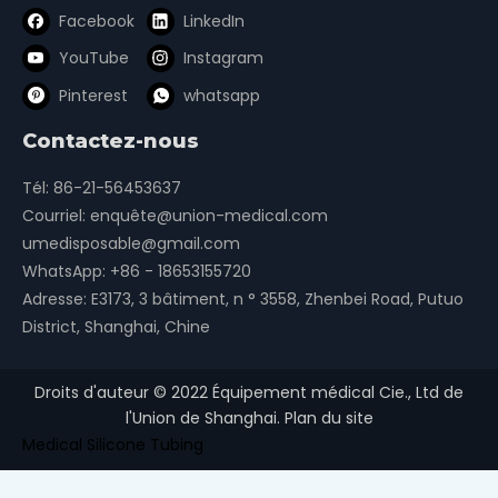
Facebook
LinkedIn
YouTube
Instagram
Pinterest
whatsapp
Contactez-nous
Tél: 86-21-56453637
Courriel:
enquête@union-medical.com
umedisposable@gmail.com
WhatsApp:
+86 - 18653155720
Adresse: E3173, 3 bâtiment, n ° 3558, Zhenbei Road, Putuo
District, Shanghai, Chine
Droits d'auteur ©
2022
Équipement médical Cie., Ltd de
l'Union de Shanghai.
Plan du site
Medical Silicone Tubing