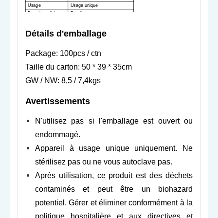
Usage
Usage unique
Fonctionnalité
De pli
Emballage
Sac PE
Durée de
Détails d'emballage
5 ans
conservation
Package: 100pcs / ctn
Taille du carton: 50 * 39 * 35cm
GW / NW: 8,5 / 7,4kgs
Avertissements
N'utilisez pas si l'emballage est ouvert ou
endommagé.
Appareil à usage unique uniquement. Ne
stérilisez pas ou ne vous autoclave pas.
Après utilisation, ce produit est des déchets
contaminés et peut être un biohazard
potentiel. Gérer et éliminer conformément à la
politique hospitalière et aux directives et