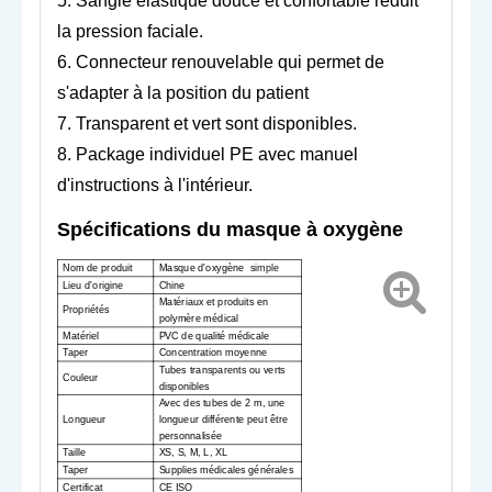
5. Sangle élastique douce et confortable réduit
la pression faciale.
6. Connecteur renouvelable qui permet de
s'adapter à la position du patient
7. Transparent et vert sont disponibles.
8. Package individuel PE avec manuel
d'instructions à l'intérieur.
Spécifications du masque à oxygène
Nom de produit
Masque d'oxygène
simple
Lieu d'origine
Chine
Matériaux et produits en
Propriétés
polymère médical
Matériel
PVC de qualité médicale
Taper
Concentration moyenne
Tubes transparents ou verts
Couleur
disponibles
Avec des tubes de 2 m, une
Longueur
longueur différente peut être
personnalisée
Taille
XS, S, M, L, XL
Taper
Supplies médicales générales
Certificat
CE ISO