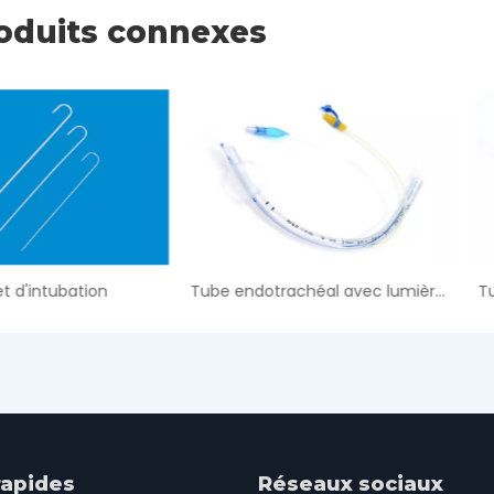
oduits connexes
Tube endotrachéal avec lumière d'évacuation
Tube endotrachéal préform
rapides
Réseaux sociaux