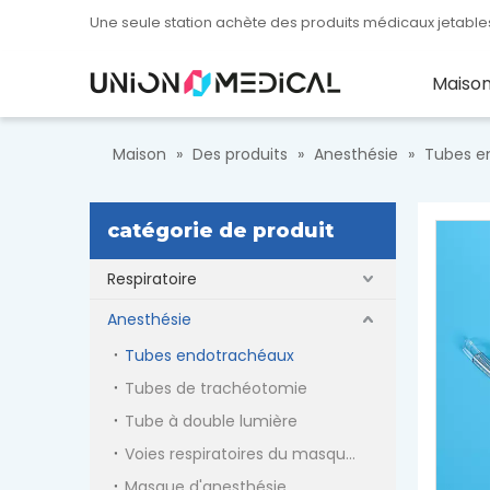
Une seule station achète des produits médicaux jetables
Maiso
Maison
»
Des produits
»
Anesthésie
»
Tubes e
catégorie de produit
Respiratoire
Anesthésie
Tubes endotrachéaux
Tubes de trachéotomie
Tube à double lumière
Voies respiratoires du masque laryngé
Masque d'anesthésie