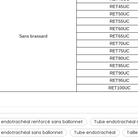
RET45UC
RET50UC
RET55UC
RET60UC
Sans brassard
RET65UC
RET70UC
RET75UC
RET80UC
RET85UC
RET90UC
RET95UC
RET100UC
 endotrachéal renforcé sans ballonnet
Tube endotrachéal 
 endotrachéal sans ballonnet
Tube endotrachéal
Taill