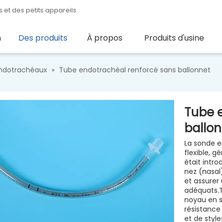
 et des petits appareils
n
Des produits
À propos
Produits d'usine
ndotrachéaux
»
Tube endotrachéal renforcé sans ballonnet
Tube 
ballo
La sonde e
flexible, g
était intro
nez (nasal
et assurer
adéquats.
noyau en s
résistance 
et de styl