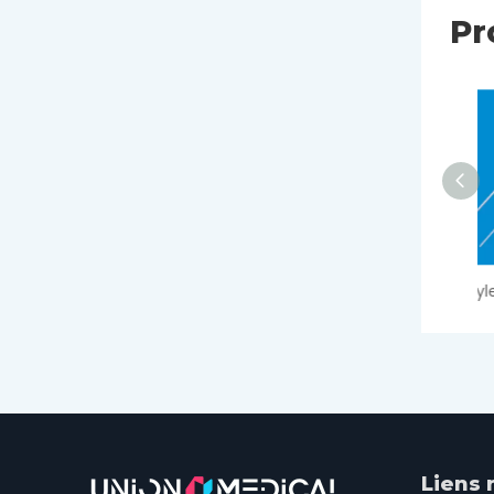
Pr
Stylet d'intubation
Liens 