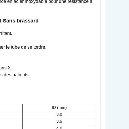
cé en acier inoxydable pour une résistance à
al
Sans brassard
ritant.
r le tube de se tordre.
yons X.
s des patients.
.
ID (mm)
3.0
3.5
4.0