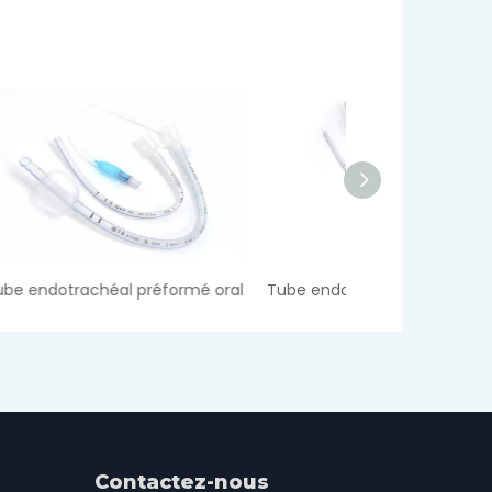
é oral
Tube endotrachéal nasal préformé
Contactez-nous