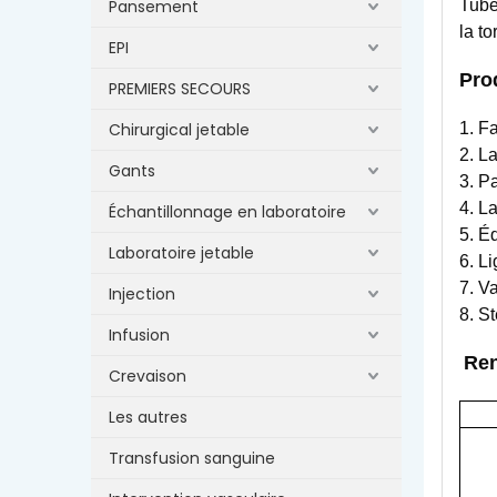
Pansement
Tube
la to
EPI
Pro
PREMIERS SECOURS
Chirurgical jetable
1. F
2. L
Gants
3. P
4. L
Échantillonnage en laboratoire
5. É
Laboratoire jetable
6. L
7. V
Injection
8. S
Infusion
Re
Crevaison
Les autres
Transfusion sanguine