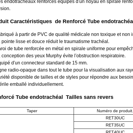
s endotrachéaux renforcés équipés d'un noyau en spirale renfor
rsion.
duit
Caractéristiques
de Renforcé
Tube endotraché
abriqué à partir de PVC de qualité médicale non toxique et non ir
a pointe lisse et douce réduit le traumatisme trachéal.
aroi de tube renforcée en métal en spirale uniforme pour empêche
a conception des yeux Murphy évite l'obstruction respiratoire.
quipé d'un connecteur standard de 15 mm.
igne radio-opaque dans tout le tube pour la visualisation aux ra
ariété disponible de tailles et de styles pour répondre aux besoin
térile emballé individuellement.
nforcé
Tube endotrachéal
Tailles sans revers
Taper
Numéro de produit
RET30UC
RET35UC
RET40UC