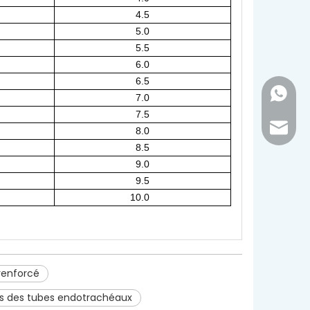
4.5
5.0
5.5
6.0
6.5
+86 - 1
7.0
7.5
inquir
8.0
8.5
9.0
9.5
10.0
renforcé
es des tubes endotrachéaux