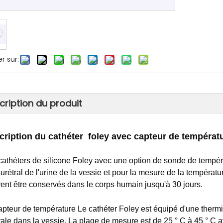
r sur:
cription du produit
cription du
cathéter
foley avec capteur de températ
cathéters de silicone Foley avec une option de sonde de tempér
surétral de l'urine de la vessie et pour la mesure de la températu
ent être conservés dans le corps humain jusqu'à 30 jours.
apteur de température Le cathéter Foley est équipé d'une thermi
rale dans la vessie. La plage de mesure est de 25 ° C à 45 ° C av