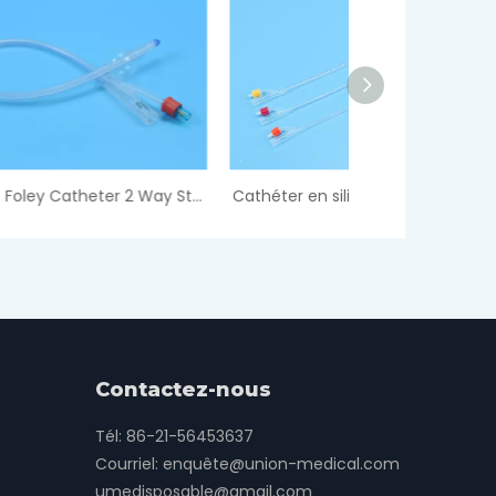
Silicone Foley Catheter 2 Way Standard
Cathéter en silicone Foley 2 voies
Contactez-nous
Tél: 86-21-56453637
Courriel:
enquête@union-medical.com
umedisposable@gmail.com