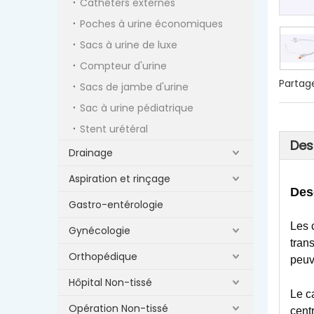
Cathéters externes
Poches à urine économiques
Sacs à urine de luxe
Compteur d'urine
Partage
Sacs de jambe d'urine
Sac à urine pédiatrique
Stent urétéral
Des
Drainage
Aspiration et rinçage
Des
Gastro-entérologie
Les 
Gynécologie
tran
Orthopédique
peuv
Hôpital Non-tissé
Le c
Opération Non-tissé
cent