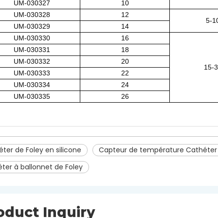
UM-030327
10
UM-030328
12
5-1
UM-030329
14
UM-030330
16
UM-030331
18
UM-030332
20
15-3
UM-030333
22
UM-030334
24
UM-030335
26
ter de Foley en silicone
Capteur de température Cathéter 
ter à ballonnet de Foley
oduct Inquiry