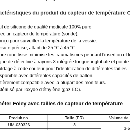
actéristiques du produit du capteur de température 
ait de silicone de qualité médicale 100% pure.
vec un capteur de température (sonde).
onçu pour surveiller la température de la vessie.
esure précise, allant de 25 ℃ à 45 ℃.
bre rond lisse minimise les traumatismes pendant l'insertion et le
igne de détective à rayons X intégrée longueur globale et pointe 
ldage à code couleur pour l'identification de différentes tailles.
isponible avec différentes capacités de ballon.
ntièrement compatible avec la plupart des moniteurs.
Stérilisé par l'oxyde d'éthylène (gaz EO).
héter Foley avec tailles de capteur de température
Produit no.
Taille (FR)
Volume de 
UM-030326
8
3-5