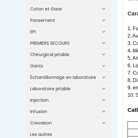
Coton et Gaze
Car
Pansement
1. F
EPI
2. A
PREMIERS SECOURS
3. C
4. M
Chirurgical jetable
5. Ar
Gants
6. L
7. Co
Échantillonnage en laboratoire
8. D
9. e
Laboratoire jetable
10. 
Injection
Cat
Infusion
Crevaison
Les autres