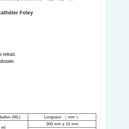
Cathéter Foley
 retrait.
distale.
ballon (ML)
Longueur
mm
（
）
300 mm ± 10 mm
 ml