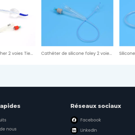
Cathéter de silicone foley 2 voies pédiatrique
rapides
Réseaux sociaux
its
Facebook
 de nous
LinkedIn