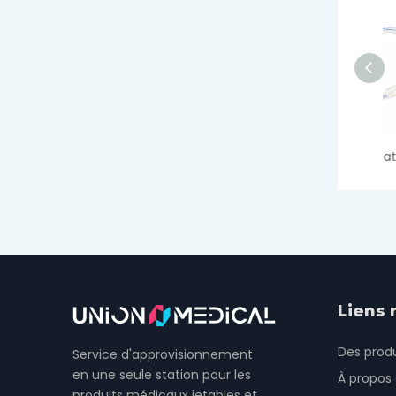
Silicone Foley Cather 2 voies Tiemann
Liens 
Des produ
Service d'approvisionnement
en une seule station pour les
À propos
produits médicaux jetables et