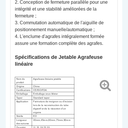
2. Conception de fermeture parallèle pour une
intégrité et une stabilité améliorées de la
fermeture ;
3. Commutation automatique de l'aiguille de
positionnement manuelle/automatique ;
4. L'enclume d'agrafes intégralement formée
assure une formation complète des agrafes.
Spécifications de
Jetable
Agrafeuse
linéaire
Nom du
Agrafeuse linéaire jetable
produit
Origine
Chine
Certifications
CE/ISO/FDA
Emballage
Emballage sous blister
Taper
Standard
taper
Application
Fermeture de moignon ou d'incision
lors de la reconstruction du tube
digestif et de la résection d'un
organe
Stérile
EO
Longueur
30mm,45mm,60mm,75mm,90mm
des sutures
Quantité
11,15,19,25,33