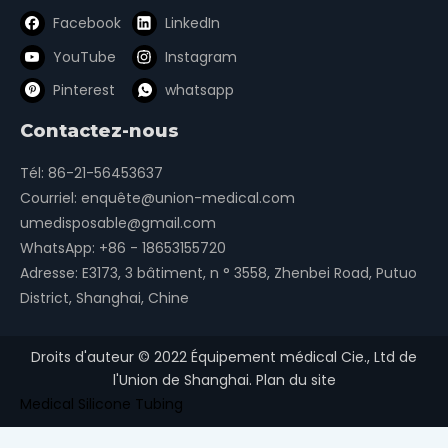
Facebook
LinkedIn
YouTube
Instagram
Pinterest
whatsapp
Contactez-nous
Tél: 86-21-56453637
Courriel:
enquête@union-medical.com
umedisposable@gmail.com
WhatsApp:
+86 - 18653155720
Adresse: E3173, 3 bâtiment, n ° 3558, Zhenbei Road, Putuo
District, Shanghai, Chine
Droits d'auteur ©
2022
Équipement médical Cie., Ltd de
l'Union de Shanghai.
Plan du site
Medical Silicone Tubing