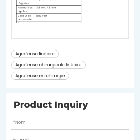
d'agrafes
Hauteur des
3,8 mm, 4,8 mm
agrafes
Couleur de
Bleu vert
la cartouche
Épaisseur
Standard
Avertit
S
anglais
-
utiliser seulement
.R.
euse
est interdite
d
fr.
S
utilisation optimale
si le pack est endommagé
.
Agrafeuse linéaire
Agrafeuse chirurgicale linéaire
Agrafeuse en chirurgie
Product Inquiry