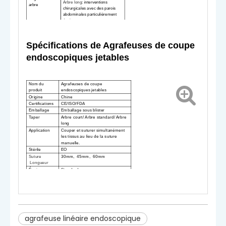
Arbre long
: interventions
arbre
chirurgicales avec des parois
abdominales particulièrement
épaisses
Classification
S
droit
taper
par structure de
S
articulations à tête pivotante
composants
Spécifications de
Agrafeuses de coupe
endoscopiques jetables
Nom du
Agrafeuses de coupe
produit
endoscopiques jetables
Origine
Chine
Certifications
CE/ISO/FDA
Emballage
Emballage sous blister
Taper
Arbre court
/
Arbre standard
/
Arbre
long
Application
Couper et suturer simultanément
les tissus au lieu de la suture
manuelle.
Stérile
EO
Suture
30mm,
45mm,
60mm
Longueur
Épaisseur
Standard
Avertit
S
anglais
-
utiliser seulement
.R.
euse
est interdite
d
fr.
S
utilisation
optimale si le pack est
endommagé
.
agrafeuse linéaire endoscopique