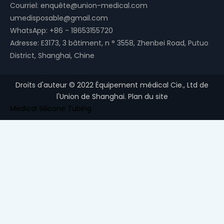
Courriel:
enquête@union-medical.com
umedisposable@gmail.com
WhatsApp:
+86 - 18653155720
Adresse: E3173, 3 bâtiment, n ° 3558, Zhenbei Road, Putuo
District, Shanghai, Chine
Droits d'auteur ©
2022
Équipement médical Cie., Ltd de
l'Union de Shanghai.
Plan du site
Medical Silicone Tubing