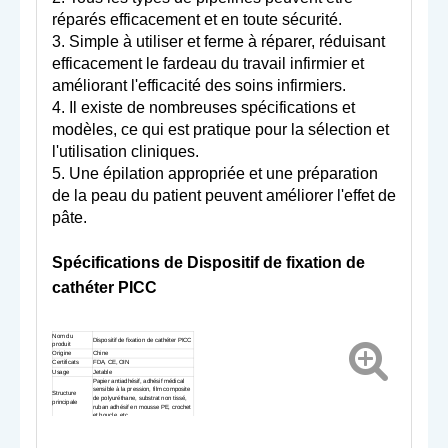
réparés efficacement et en toute sécurité.
3. Simple à utiliser et ferme à réparer, réduisant
efficacement le fardeau du travail infirmier et
améliorant l'efficacité des soins infirmiers.
4. Il existe de nombreuses spécifications et
modèles, ce qui est pratique pour la sélection et
l'utilisation cliniques.
5. Une épilation appropriée et une préparation
de la peau du patient peuvent améliorer l'effet de
pâte.
Spécifications de
Dispositif de fixation de
cathéter PICC
Nom du
Dispositif de fixation de cathéter PICC
produit
Origine
Chine
Certificats
FDA, CE, OIN
Usage
Jetable
Papier antiadhésif, adhésif médical
sensible à la pression, film composite
Structure
de polyuréthane, substrat non tissé,
principale
ruban adhésif en mousse PE, crochet
et boucle, etc.
Matériau
Tissu non tissé
principal
Taille
3*9 cm, 2*8 cm