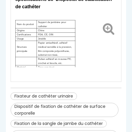
de cathéter
Support de jambière pour
Nom du produit
cathéter
Origine
Chine
Certifications
FDA, CE, OIN
Usage
Jetable
Papier antiadhésif, adhésif
Structure
médical sensible à la pression,
principale
film composite polyuréthane,
substrat non tissé,
Ruban adhésif en mousse PE,
crochet et boucle, etc.
Matériel
Tissu non tissé
Groupe
Adulte
Taille
6,5*10,5 cm
Stérile
Stérilisé par EO
Fixateur de cathéter urinaire
Dispositif de fixation de cathéter de surface
corporelle
Fixation de la sangle de jambe du cathéter