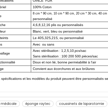
ifications
OINCE FDA
riel
100% Coton
8 cm * 90 cm, 10 cm * 90 cm, 20 cm * 30 cm, 40 cm 
le
personnalisé
che
4,6,8,12,16 plis ou personnalisés
leur
Blanc, vert, bleu ou personnalisé
 teints
Le 40S,32S,21S, ou personnalisé
us
Avec ou sans
Avec stérilisation : 1,2,5,10,pcs/sac
allage
Sans stérilisation : 100 200 500 pièces/sac
tionnalité
Doux et non lié, bonne perméabilité à l'air
ge
Convient aux écorchures et aux brûlures
 spécifications et les modèles du produit peuvent être personnalisés se
 médicale
éponge raytec
coussinets de laparotomie