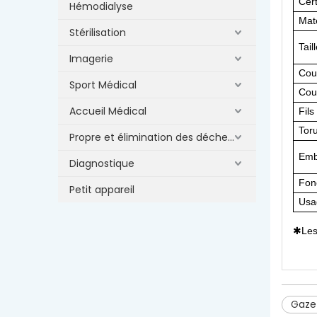
Cert
Hémodialyse
Maté
Stérilisation
Tail
Imagerie
Cou
Sport Médical
Cou
Accueil Médical
Fils
Tor
Propre et élimination des déchets
Emb
Diagnostique
Fonc
Petit appareil
Usa
Les
✱
Gaze