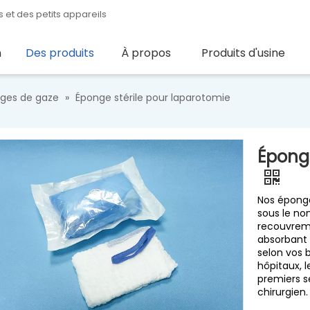
 et des petits appareils
n
Des produits
À propos
Produits d'usine
ges de gaze
»
Éponge stérile pour laparotomie
Éponge
Nos épong
sous le no
recouvreme
absorbant 
selon vos 
hôpitaux, l
premiers se
chirurgien.