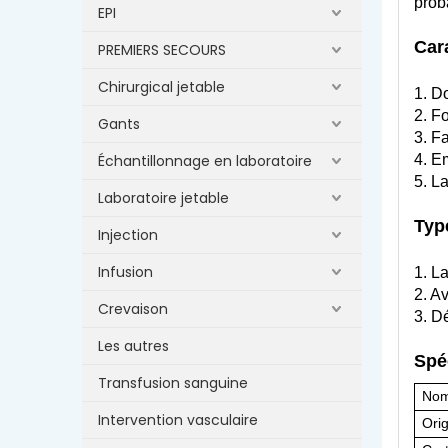
prob
EPI
Car
PREMIERS SECOURS
Chirurgical jetable
1. Do
2. Fo
Gants
3. Fa
Échantillonnage en laboratoire
4. Em
5. L
Laboratoire jetable
Typ
Injection
Infusion
1. L
2. A
Crevaison
3. D
Les autres
Spé
Transfusion sanguine
Nom
Intervention vasculaire
Ori