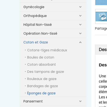
Gynécologie
Orthopédique
Hôpital Non-tissé
Partage
Opération Non-tissé
Coton et Gaze
Des
Cotons-tiges médicaux
Boules de coton
Coton absorbant
Des
Des tampons de gaze
Une 
Rouleaux de gaze
cell
Bandages de gaze
corp
élém
Éponges de gaze
Les 
Pansement
et l