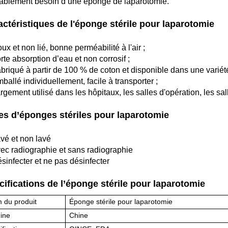
ablement besoin d’une éponge de laparotomie.
actéristiques de l'éponge stérile pour laparotomie
ux et non lié, bonne perméabilité à l'air ;
rte absorption d’eau et non corrosif ;
briqué à partir de 100 % de coton et disponible dans une variété d
ballé individuellement, facile à transporter ;
argement utilisé dans les hôpitaux, les salles d'opération, les sa
es d’éponges stériles pour laparotomie
avé et non lavé
vec radiographie et sans radiographie
ésinfecter et ne pas désinfecter
cifications de l’éponge stérile pour laparotomie
 du produit
Éponge stérile pour laparotomie
gine
Chine