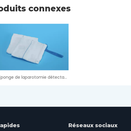
oduits connexes
Éponge de laparotomie détectable aux rayons X
rapides
Réseaux sociaux