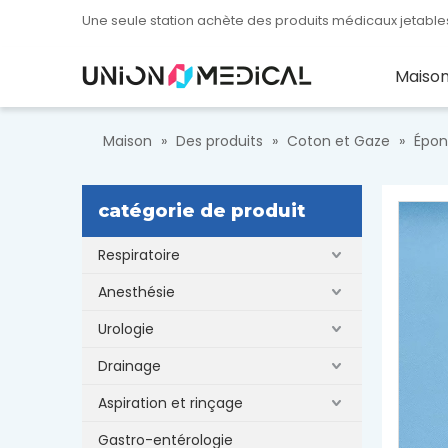
Une seule station achète des produits médicaux jetables
Maiso
Maison
»
Des produits
»
Coton et Gaze
»
Épon
catégorie de produit
Respiratoire
Anesthésie
Urologie
Drainage
Aspiration et rinçage
Gastro-entérologie