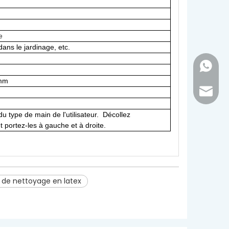
e
dans le jardinage, etc.
+86 - 1
0mm
inquir
du type de main de l'utilisateur. Décollez
et portez-les à gauche et à droite.
 de nettoyage en latex