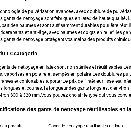
echnologie de pulvérisation avancée, avec doublure de pulvérisa
es gants de nettoyage sont fabriqués en latex de haute qualité. L
lupart des paumes et sont suffisamment durables pour être réutil
ntidérapants et anti-âge, avec paumes et doigts en relief, les gan
es gants de nettoyage protègent vos mains des produits chimiqu
duit C
catégorie
gants de nettoyage en latex sont non stériles et réutilisables.Les
es, vaporisés en polaire et trempés en polaire.Les doublures pul
rantes et confortables à porter.Le prix de l'intérieur lisse est in
s longues et courtes, la longueur des gants longs est d'environ
viron 300 à 320 mm.Vous pouvez choisir le type qui vous convien
ifications des gants de nettoyage réutilisables en l
 du produit
Gants de nettoyage réutilisables en latex