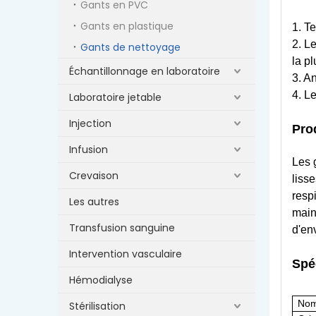
Gants en PVC
Gants en plastique
1. T
2. L
Gants de nettoyage
la p
Échantillonnage en laboratoire
3. A
4. L
Laboratoire jetable
Injection
Pro
Infusion
Les 
Crevaison
liss
respi
Les autres
main
Transfusion sanguine
d'en
Intervention vasculaire
Spéc
Hémodialyse
Nom
Stérilisation