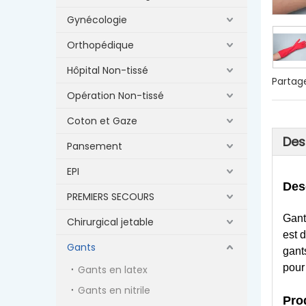
Gynécologie
Orthopédique
Hôpital Non-tissé
Partage
Opération Non-tissé
Coton et Gaze
Des
Pansement
EPI
Des
PREMIERS SECOURS
Gant
Chirurgical jetable
est d
Gants
gant
pour
Gants en latex
Gants en nitrile
Pro