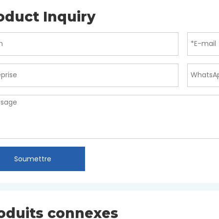
oduct Inquiry
Soumettre
oduits connexes