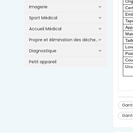
Ori
Imagerie
Cert
Emb
Sport Médical
Tap
Appl
Accueil Médical
Maté
Propre et élimination des déchets
Tail
Lon
Diagnostique
Poi
Cou
Petit appareil
U
sa
Gant
Gant