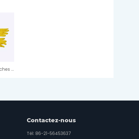
Gants de nettoyage à manches courtes
Contactez-nous
Tél: 86-21-56453637