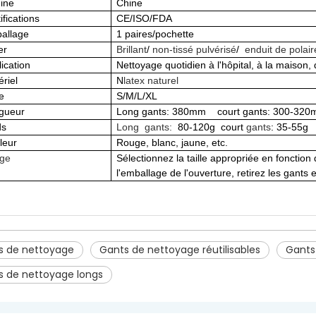
gine
Chine
ifications
CE/ISO/FDA
allage
1 paires/pochette
er
Brillant
/
non-tissé pulvérisé
/
enduit de polair
ication
Nettoyage quotidien à l'hôpital, à la maison, 
riel
N
latex naturel
le
S/M/L/XL
gueur
Long
gants
: 380mm court
gants
: 300-32
ds
Long
gants:
80-120g court
gants
: 35-55g
leur
Rouge, blanc, jaune, etc.
ge
Sélectionnez la taille appropriée en fonction 
l'emballage de l'ouverture, retirez les gants 
s de nettoyage
Gants de nettoyage réutilisables
Gants
s de nettoyage longs