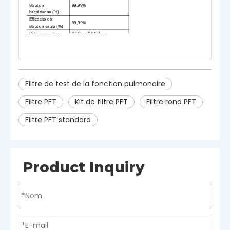
filtration
99,99%
bactérienne (%)
Efficacité de
99,99%
filtration virale (%)
Côté connecteur
ID30mm/OD33mm
Emballer dans
g
Célibataire
P
ack
I
n PE
B
AG
Attestation
CE et OIN 13485
Stérilisation
EO
Durée de
5 années
conservation :
Filtre de test de la fonction pulmonaire
Filtre PFT
Kit de filtre PFT
Filtre rond PFT
Filtre PFT standard
Product Inquiry