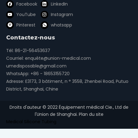
Facebook
LinkedIn
YouTube
Instagram
Pinterest
whatsapp
Contactez-nous
Tél: 86-21-56453637
Courriel:
enquête@union-medical.com
umedisposable@gmail.com
WhatsApp:
+86 - 18653155720
Adresse: E3173, 3 bâtiment, n ° 3558, Zhenbei Road, Putuo
District, Shanghai, Chine
Droits d'auteur ©
2022
Équipement médical Cie., Ltd de
l'Union de Shanghai.
Plan du site
Medical Silicone Tubing