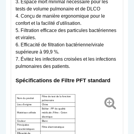
3. Espace mort minimal nécessaire pour les
tests de volume pulmonaire et de DLCO
4. Conçu de manière ergonomique pour le
confort et la facilité d'utilisation.
5. Filtration efficace des particules bactériennes
et virales.
6. Efficacité de filtration bactérienne/virale
supérieure à 99,9 %.
7. Évitez les infections croisées et les infections
pulmonaires des patients.
Spécifications de
Filtre PFT standard
Filtre de test de la fonction
Nom du produit
pulmonaire
Lieu d'origine
Chine
Boîtier : PP de qualité
Matériaux utilisés
médicale ;Filtre : Coton
électrique
Couleur
Blanc
Principales
Filtre électrostatique
caractéristiques
Efficacité de