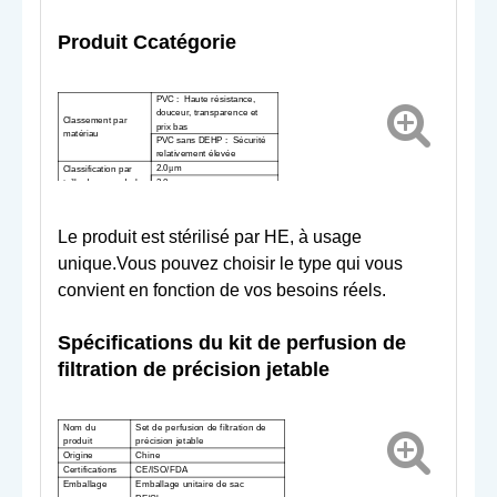
Produit C
catégorie
PVC :
Haute résistance,
douceur, transparence et
Classement par
prix bas
matériau
PVC sans DEHP : Sécurité
relativement élevée
2.0
m
Classification par
μ
taille de pores de la
3.0
m
μ
membrane filtrante
5.0
m
μ
Le produit est stérilisé par HE, à usage
unique.Vous pouvez choisir le type qui vous
convient en fonction de vos besoins réels.
Spécifications du kit de perfusion de
filtration de précision jetable
Nom du
Set de perfusion de filtration de
produit
précision jetable
Origine
Chine
Certifications
CE/ISO/FDA
Emballage
Emballage unitaire de sac