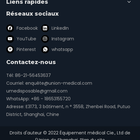
Liens rapides
Réseaux sociaux
Facebook
LinkedIn
YouTube
Instagram
Pinterest
whatsapp
Contactez-nous
Tél: 86-21-56453637
Courriel:
enquête@union-medical.com
umedisposable@gmail.com
WhatsApp:
+86 - 18653155720
Adresse: E3173, 3 bâtiment, n ° 3558, Zhenbei Road, Putuo
District, Shanghai, Chine
Droits d'auteur ©
2022
Équipement médical Cie., Ltd de
l'Union de Shanghai.
Plan du site