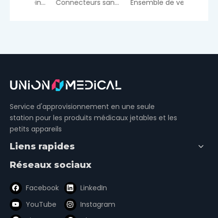
Ensemble de veines du cuir chevelu à une aile
Connecteurs sans aiguille
Ensemble de veines du cuir chevelu
Robinet
Service d'approvisionnement en une seule
station pour les produits médicaux jetables et les
petits appareils
Liens rapides
Réseaux sociaux
Facebook
LinkedIn
YouTube
Instagram