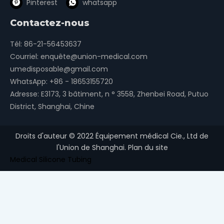
Pinterest
whatsapp
Contactez-nous
Tél: 86-21-56453637
Courriel:
enquête@union-medical.com
umedisposable@gmail.com
WhatsApp:
+86 - 18653155720
Adresse: E3173, 3 bâtiment, n ° 3558, Zhenbei Road, Putuo
District, Shanghai, Chine
Droits d'auteur ©
2022
Équipement médical Cie., Ltd de
l'Union de Shanghai.
Plan du site
Medical Silicone Tubing