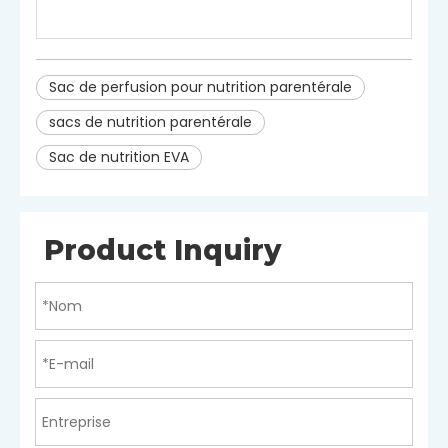
Matériel
EVA
Avertit
S
anglais
-
utiliser
seulement
.R.
euse est interdite
d
fr.
S
utilisation optimale si le pack est
endommagé
.
Sac de perfusion pour nutrition parentérale
sacs de nutrition parentérale
Sac de nutrition EVA
Product Inquiry