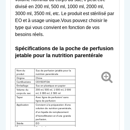
divisé en 200 ml, 500 ml, 1000 ml, 2000 ml,
3000 ml, 3500 ml, etc. Le produit est stérilisé par
EO et à usage unique.Vous pouvez choisir le
type qui vous convient en fonction de vos
besoins réels.
Spécifications de la poche de perfusion
jetable pour la nutrition parentérale
Nom du
Sac de perfusion jetable pour la
produit
nutrition parentérale
Origine
Chine
Certifications
CE/ISO/FDA
Emballage
Sac en plastique en papier
Volume du
200 ml, 500 ml, 1 000 ml, 2 000
corps du sac
ml, 3 000 ml, 3 500 ml
Taper
Avec ligne de perfusion
/ sans
ligne de perfusion
Application
Convient à la préparation d'une
solution de nutrition parentérale,
d'un liquide de remplacement
d'hémofiltration et d'une grande
perfusion
.
Stérile
EO
Épaisseur
Standard