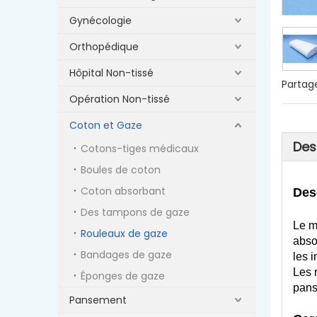
Gynécologie
Orthopédique
Hôpital Non-tissé
Partage
Opération Non-tissé
Coton et Gaze
Des
Cotons-tiges médicaux
Boules de coton
Coton absorbant
Des
Des tampons de gaze
Le m
Rouleaux de gaze
absor
Bandages de gaze
les 
Les 
Éponges de gaze
pans
Pansement