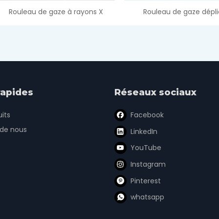
Rouleau de gaze à rayons X
Rouleau de gaze dépli
rapides
Réseaux sociaux
its
Facebook
 de nous
LinkedIn
YouTube
Instagram
Pinterest
whatsapp