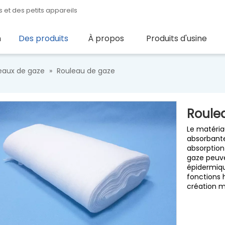
 et des petits appareils
n
Des produits
À propos
Produits d'usine
eaux de gaze
»
Rouleau de gaze
Roule
Le matéria
absorbante
absorption 
gaze peuve
épidermiqu
fonctions 
création m