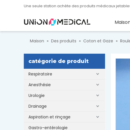
Une seule station achète des produits médicaux jetables
Maiso
Maison
»
Des produits
»
Coton et Gaze
»
Roul
catégorie de produit
Respiratoire
Anesthésie
Urologie
Drainage
Aspiration et rinçage
Gastro-entérologie