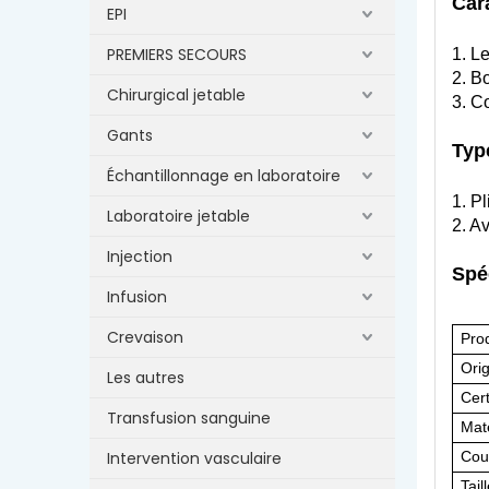
Car
EPI
PREMIERS SECOURS
1. L
2. B
Chirurgical jetable
3. C
Gants
Typ
Échantillonnage en laboratoire
1. Pl
Laboratoire jetable
2. A
Injection
Spé
Infusion
Crevaison
Pro
Ori
Les autres
Cert
Transfusion sanguine
Maté
Intervention vasculaire
Cou
Tail