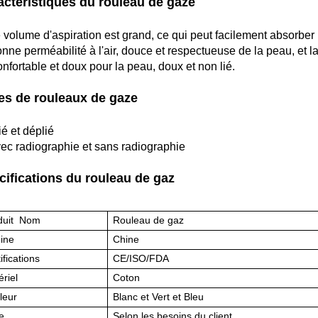
actéristiques du rouleau de gaze
e volume d'aspiration est grand, ce qui peut facilement absorber l
onne perméabilité à l'air, douce et respectueuse de la peau, et la
onfortable et doux pour la peau, doux et non lié.
es de rouleaux de gaze
ié et déplié
vec radiographie et sans radiographie
cifications du rouleau de gaz
duit Nom
Rouleau de gaz
gine
Chine
ifications
CE/ISO/FDA
riel
Coton
leur
Blanc et Vert et Bleu
le
Selon les besoins du client