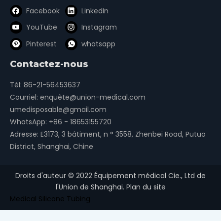
Facebook
LinkedIn
YouTube
Instagram
Pinterest
whatsapp
Contactez-nous
Tél: 86-21-56453637
Courriel:
enquête@union-medical.com
umedisposable@gmail.com
WhatsApp:
+86 - 18653155720
Adresse: E3173, 3 bâtiment, n ° 3558, Zhenbei Road, Putuo
District, Shanghai, Chine
Droits d'auteur ©
2022
Équipement médical Cie., Ltd de
l'Union de Shanghai.
Plan du site
Medical Silicone Tubing