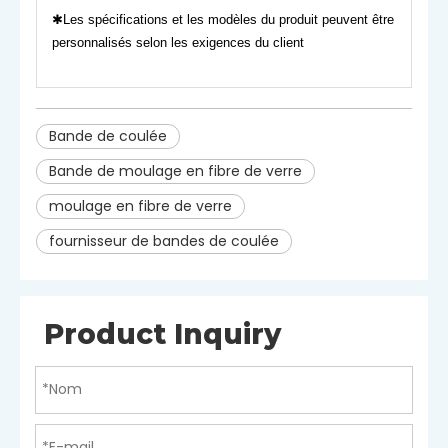
sec et bien ventilé.
✱Les spécifications et les modèles du produit peuvent être
Fonctionnalité
Respectueux de la nature
personnalisés selon les exigences du client
Bande de coulée
Bande de moulage en fibre de verre
moulage en fibre de verre
fournisseur de bandes de coulée
Product Inquiry