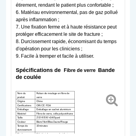
étirement, rendant le patient plus confortable ;
6. Matériau environnemental, pas de gaz pollué
après inflammation ;
7. Une fixation ferme et à haute résistance peut
protéger efficacement le site de fracture ;
8. Durcissement rapide, économisant du temps
d'opération pour les cliniciens ;
9. Facile à tremper et facile à utiliser.
Spécifications de
Bande
Fibre de verre
de coulée
Nom du
Ruban de moulage en fibre de
produit
verre
Origine
Chine
Certifications
OIN CE FDA
Emballage
Emballage en sachet aluminium
Matériel
Fibre de verre, colle polyuréthane
Taille
2'/3'/4'/5'/6'×3/4/5yard
Couleur
Blanc/Vert/Bleu/Jaune/Rouge
Temps de
10
minutes
durcissement
Stockage
S
déchiré dans un endroit frais,