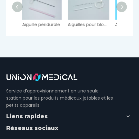
e péridurale
Aiguilles pour bloc nerveux
Aiguille vertébrale à pointe de crayon
Service d'approvisionnement en une seule
station pour les produits médicaux jetables et les
petits appareils
Liens rapides
Réseaux sociaux