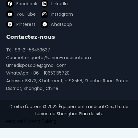
Facebook
LinkedIn
YouTube
Instagram
Pinterest
whatsapp
Contactez-nous
Tél: 86-21-56453637
Courriel:
enquête@union-medical.com
umedisposable@gmail.com
WhatsApp:
+86 - 18653155720
Adresse: E3173, 3 bâtiment, n ° 3558, Zhenbei Road, Putuo
District, Shanghai, Chine
Droits d'auteur ©
2022
Équipement médical Cie., Ltd de
l'Union de Shanghai.
Plan du site
Medical Silicone Tubing