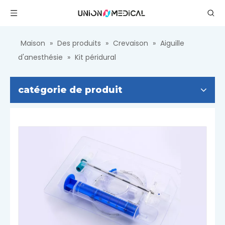
Maison
»
Des produits
»
Crevaison
»
Aiguille
d'anesthésie
»
Kit péridural
catégorie de produit