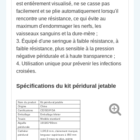
est entièrement visualisé, ne se casse pas
facilement et se plie automatiquement lorsqu'il
rencontre une résistance, ce qui évite au
maximum d'endommager les nerfs, les
vaisseaux sanguins et la dure-mère ;
3. Équipé d'une seringue à faible résistance, à
faible résistance, plus sensible à la pression
négative péridurale et à haute transparence ;
4. Utilisation unique pour prévenir les infections
croisées.
Spécifications du kit péridural jetable
Nom du produit
Kit péridural jetable
Origine
Chine
Certifications
CE/ISO/FDA
Emballage
Emballage blister
T
ouais
Modèle standard
Aiguille
16/18G*80mm
péridurale
Cathéter
1,0/0,8 mm, clairement marqué,
péridural
longueur supérieure à 850 mm
avec 3 trous ou plus, pointe