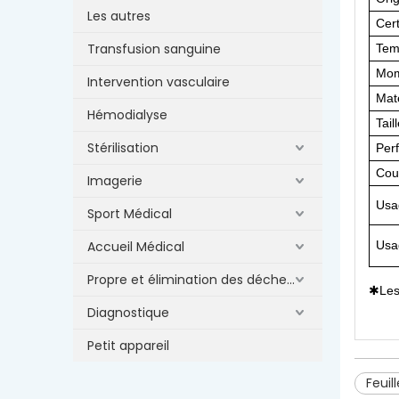
Les autres
Cert
Transfusion sanguine
Tem
Mom
Intervention vasculaire
Maté
Hémodialyse
Tail
Stérilisation
Perf
Cou
Imagerie
Usa
Sport Médical
Accueil Médical
Usa
Propre et élimination des déchets
Les
✱
Diagnostique
Petit appareil
Feuil