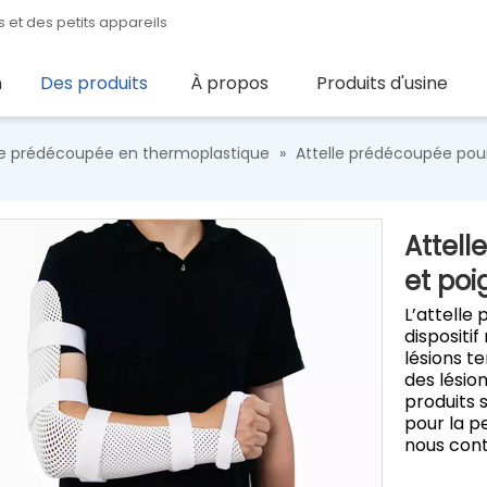
 et des petits appareils
n
Des produits
À propos
Produits d'usine
le prédécoupée en thermoplastique
»
Attelle prédécoupée pou
Attel
et po
L’attelle
dispositif
lésions t
des lésio
produits 
pour la p
nous cont