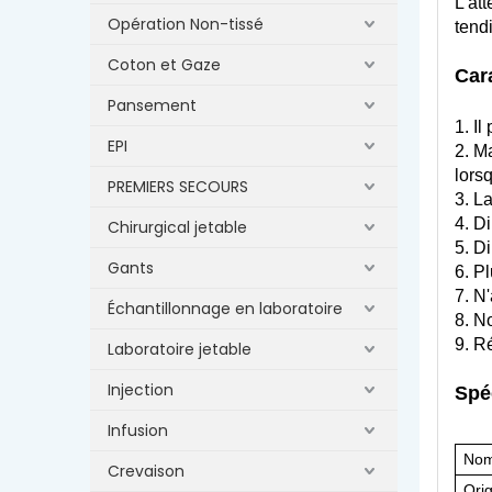
L’at
Opération Non-tissé
tend
Coton et Gaze
Car
Pansement
1. Il
EPI
2. M
lors
PREMIERS SECOURS
3. L
4. D
Chirurgical jetable
5. Di
Gants
6. Pl
7. N
Échantillonnage en laboratoire
8. No
9. R
Laboratoire jetable
Injection
Spé
Infusion
Nom
Crevaison
Ori