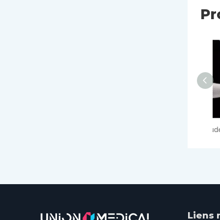
Pr
Attelle de coude prédécoupée
Liens 