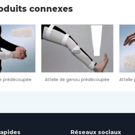
oduits connexes
Attelle de genou prédécoupée
rapides
Réseaux sociaux