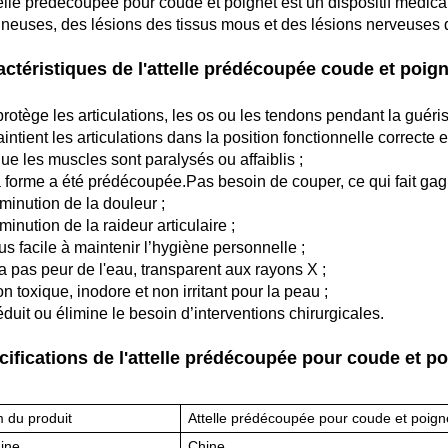
telle prédécoupée pour coude et poignet est un dispositif médical
ineuses, des lésions des tissus mous et des lésions nerveuses 
actéristiques de l'attelle prédécoupée coude et poign
 protège les articulations, les os ou les tendons pendant la guéri
aintient les articulations dans la position fonctionnelle correcte
que les muscles sont paralysés ou affaiblis ;
a forme a été prédécoupée.Pas besoin de couper, ce qui fait gag
iminution de la douleur ;
minution de la raideur articulaire ;
us facile à maintenir l’hygiène personnelle ;
'a pas peur de l'eau, transparent aux rayons X ;
n toxique, inodore et non irritant pour la peau ;
éduit ou élimine le besoin d’interventions chirurgicales.
cifications de l'attelle prédécoupée pour coude et po
 du produit
Attelle prédécoupée pour coude et poign
gine
Chine