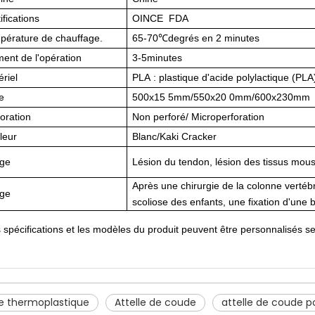
ifications
OINCE FDA
pérature de chauffage.
65-70℃degrés en 2 minutes
ent de l'opération
3-5minutes
riel
PLA : plastique d'acide polylactique (PLA)
le
500x15 5mm/550x20 0mm/600x230mm
oration
Non perforé/ Microperforation
leur
Blanc/Kaki Cracker
ge
Lésion du tendon, lésion des tissus mous
Après une chirurgie de la colonne vertébr
ge
scoliose des enfants, une fixation d'une b
 spécifications et les modèles du produit peuvent être personnalisés se
le thermoplastique
Attelle de coude
attelle de coude p