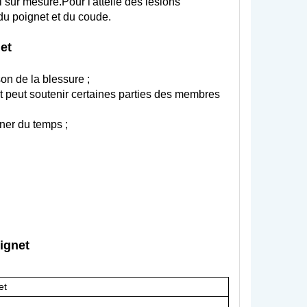
 sur mesure.Pour l'attelle des lésions
du poignet et du coude.
et
son de la blessure ;
 et peut soutenir certaines parties des membres
ner du temps ;
ignet
et