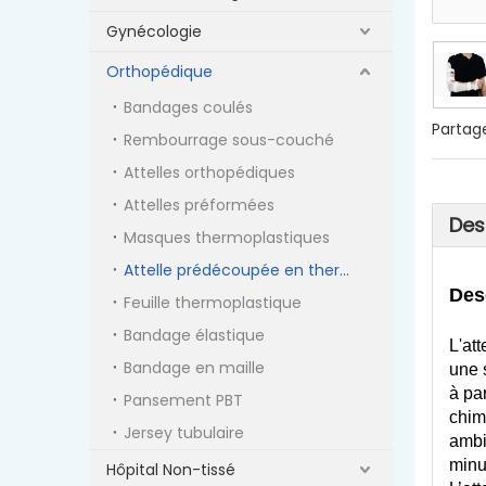
Gynécologie
Orthopédique
Bandages coulés
Partage
Rembourrage sous-couché
Attelles orthopédiques
Attelles préformées
Des
Masques thermoplastiques
Attelle prédécoupée en thermoplastique
Des
Feuille thermoplastique
Bandage élastique
L'at
Bandage en maille
une 
à pa
Pansement PBT
chim
Jersey tubulaire
ambi
minu
Hôpital Non-tissé