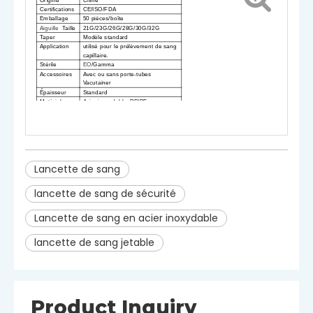
Certifications
CE/ISO/FDA
Emballage
50 pièces/boîte
Aiguille
Taille
21G/23G/26G/28G/30G/32G
Taper
Modèle standard
Application
utilisé pour le prélèvement de sang
capillaire.
Stérile
EO
/Gamma
Accessoires
Avec ou sans porte-tubes
Vacutainer
Épaisseur
Standard
Matériel
Acier inoxydable, PP/PE
Avertit
S
à usage unique uniquement.La
réutilisation est interdite.Arrêtez
l'utilisation si le pack est
endommagé.
Lancette de sang
lancette de sang de sécurité
Lancette de sang en acier inoxydable
lancette de sang jetable
Product Inquiry