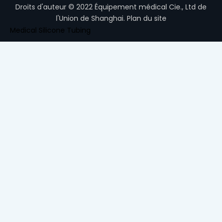
Droits d'auteur ©
2022
Équipement médical Cie., Ltd de
l'Union de Shanghai.
Plan du site
Medical Silicone Tubing