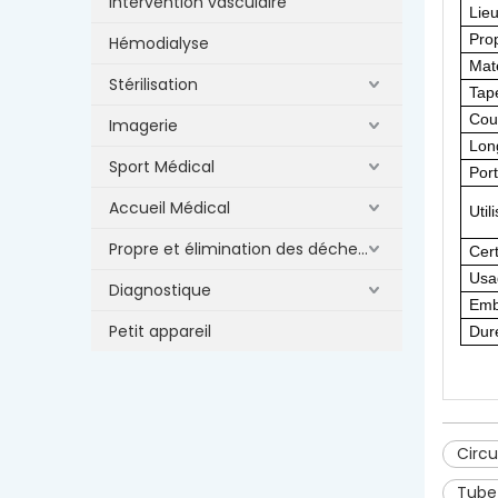
Intervention vasculaire
Lieu
Prop
Hémodialyse
Maté
Stérilisation
Tap
Cou
Imagerie
Lon
Sport Médical
Port
Accueil Médical
Util
Propre et élimination des déchets
Cert
Usa
Diagnostique
Emb
Petit appareil
Dur
Circu
Tube 