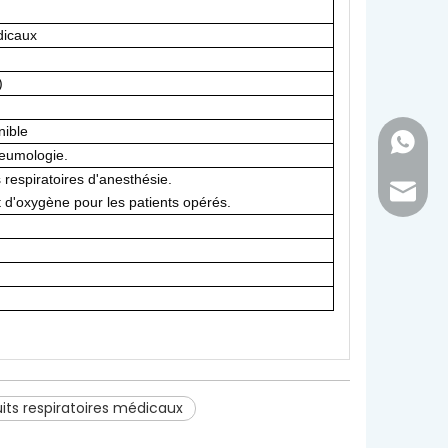
dicaux
)
nible
+86 - 1
neumologie.
s respiratoires d'anesthésie.
inquir
rt d'oxygène pour les patients opérés.
uits respiratoires médicaux