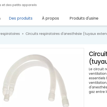
 et des petits appareils
n
Des produits
À propos
Produits d'usine
respiratoires
»
Circuits respiratoires d'anesthésie (tuyaux exten
Circui
(tuyau
Le circuit 
ventilatio
essentiels
ventilation
d'anesthés
gaz entre l