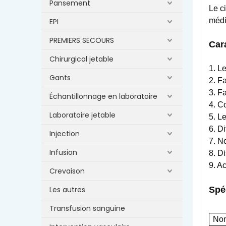
Pansement
Le c
médi
EPI
PREMIERS SECOURS
Car
Chirurgical jetable
1. Le
Gants
2. F
3. Fa
Échantillonnage en laboratoire
4. C
Laboratoire jetable
5. L
6. Di
Injection
7. N
Infusion
8. D
9. Ac
Crevaison
Les autres
Spé
Transfusion sanguine
Nom