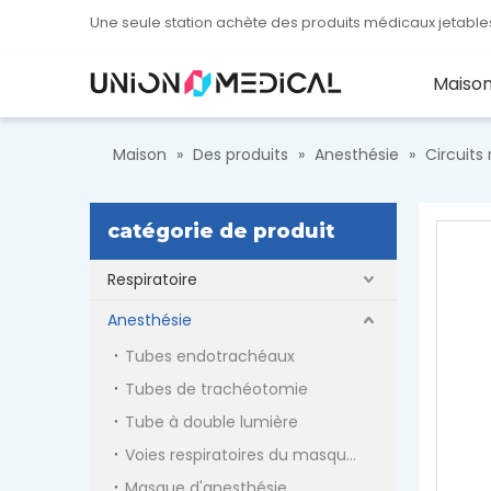
Une seule station achète des produits médicaux jetables
Maiso
Maison
»
Des produits
»
Anesthésie
»
Circuits 
catégorie de produit
Respiratoire
Anesthésie
Tubes endotrachéaux
Tubes de trachéotomie
Tube à double lumière
Voies respiratoires du masque laryngé
Masque d'anesthésie