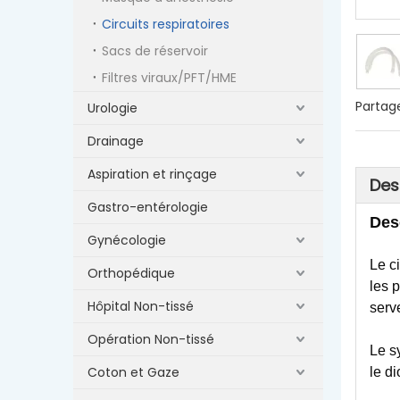
Circuits respiratoires
Sacs de réservoir
Filtres viraux/PFT/HME
Partage
Urologie
Drainage
Aspiration et rinçage
Des
Gastro-entérologie
Des
Gynécologie
Le ci
Orthopédique
les 
Hôpital Non-tissé
serve
Opération Non-tissé
Le sy
Coton et Gaze
le d