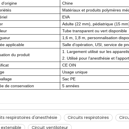
 d'origine
Chine
riétés
Matériaux et produits polymères mé
riel
EVA
er
Adulte (22 mm), pédiatrique (15 mm
leur
Tube transparent ou vert disponible
gueur
1,6 m, 1,8 m, personnalisation dispo
ée applicable
Salle d'opération, USI, service de p
1. Largement utilisé sur les appareil
isation du produit
2. Utilisé pour l'anesthésie et l'appo
ificat
CE OIN
ge
Usage unique
allage
Sac PE
ée de conservation
5 années
its respiratoires d'anesthésie
Circuits respiratoires
Circ
extensible
Circuit ventilateur