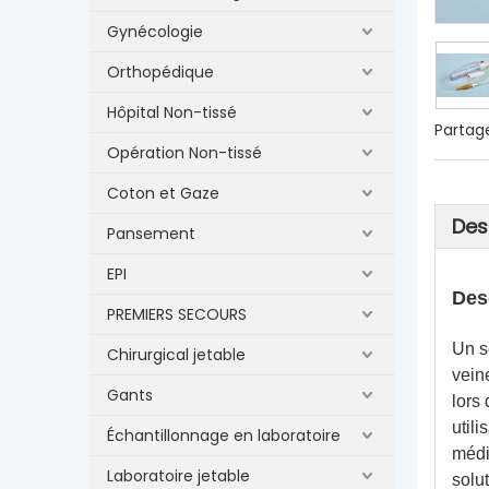
Gynécologie
Orthopédique
Hôpital Non-tissé
Partage
Opération Non-tissé
Coton et Gaze
Des
Pansement
EPI
Des
PREMIERS SECOURS
Un s
Chirurgical jetable
vein
Gants
lors 
util
Échantillonnage en laboratoire
médi
Laboratoire jetable
solu