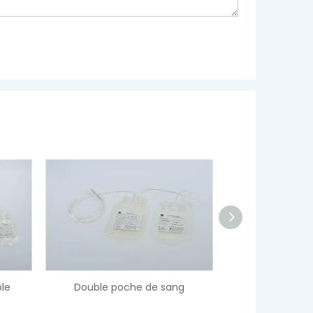
sang
Triple poche de sang
Poche de