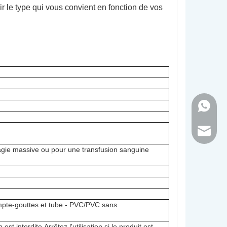
r le type qui vous convient en fonction de vos
+86 - 1
inquir
agie massive ou pour une transfusion sanguine
pte-gouttes et tube - PVC/PVC sans
t interdite.Arrêtez l'utilisation si le produit est