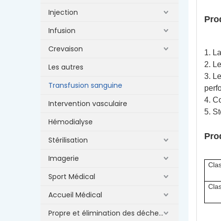
Injection
Pro
Infusion
Crevaison
1. La
2. L
Les autres
3. Le
Transfusion sanguine
perfo
4. Co
Intervention vasculaire
5. S
Hémodialyse
Pro
Stérilisation
Imagerie
Cla
Sport Médical
Cla
Accueil Médical
Propre et élimination des déchets