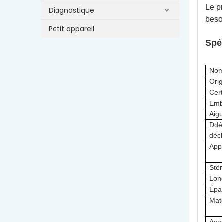
Le pr
Diagnostique
beso
Petit appareil
Spéc
Nom
Ori
Cert
Emb
Aigu
D
dé
déc
Appl
Stér
Lon
Épa
Maté
Aver