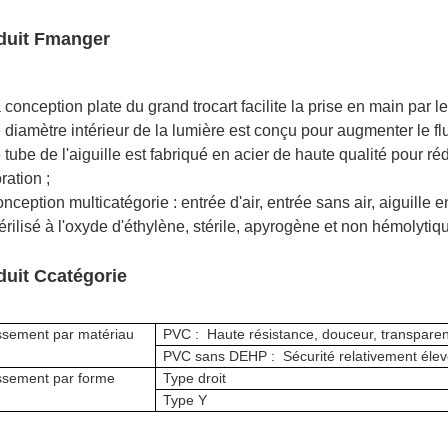
duit
F
manger
 conception plate du grand trocart facilite la prise en main par 
e diamètre intérieur de la lumière est conçu pour augmenter le fl
 tube de l'aiguille est fabriqué en acier de haute qualité pour ré
ration ;
nception multicatégorie : entrée d'air, entrée sans air, aiguille en
térilisé à l'oxyde d'éthylène, stérile, apyrogène et non hémolytiq
duit C
catégorie
ssement par matériau
PVC :
Haute résistance, douceur, transparen
PVC sans DEHP :
Sécurité relativement éle
ssement par
forme
Type droit
Type Y