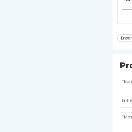
Ense
Pr