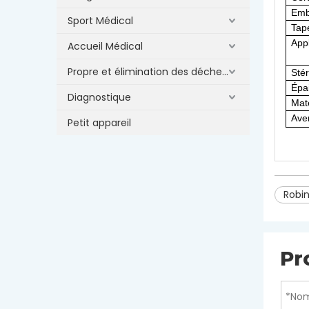
Emb
Sport Médical
Tap
Appl
Accueil Médical
Propre et élimination des déchets
Stér
Épa
Diagnostique
Maté
Aver
Petit appareil
Robin
Pr