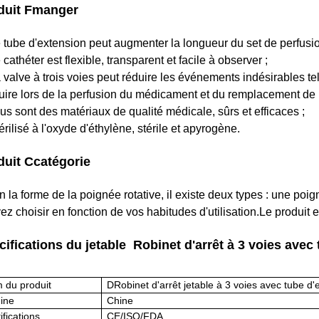
duit
F
manger
e tube d'extension peut augmenter la longueur du set de perfusion
 cathéter est flexible, transparent et facile à observer ;
a valve à trois voies peut réduire les événements indésirables te
uire lors de la perfusion du médicament et du remplacement de 
ous sont des matériaux de qualité médicale, sûrs et efficaces ;
érilisé à l'oxyde d'éthylène, stérile et apyrogène.
duit C
catégorie
n la forme de la poignée rotative, il existe deux types : une po
ez choisir en fonction de vos habitudes d'utilisation.Le produit 
cifications du jetable Robinet d'arrêt à 3 voies avec
 du produit
D
Robinet d'arrêt jetable à 3 voies avec tube d'
gine
Chine
ifications
CE/ISO/FDA