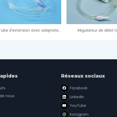
Tube d'extension avec adaptateurs de site d'injection
Régulateur de débit IV
rapides
Réseaux sociaux
its
Facebook
 de nous
LinkedIn
YouTube
Instagram