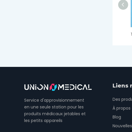
Liens 
Des produ
Service d'approvisionnement
en une seule station pour les
À propos
produits médicaux jetables et
Blog
les petits appareils
Nouvelles