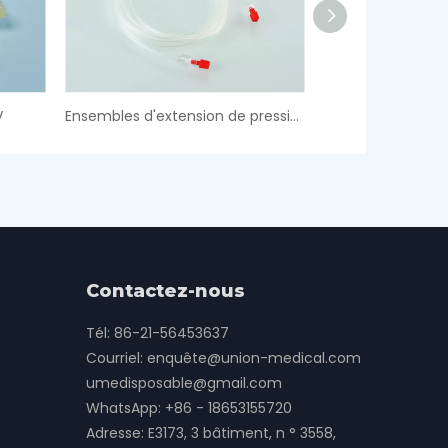
Ensembles d'extension de pression
Ensembles d'extension IV
Contactez-nous
Tél: 86-21-56453637
Courriel:
enquête@union-medical.com
umedisposable@gmail.com
WhatsApp:
+86 - 18653155720
Adresse: E3173, 3 bâtiment, n ° 3558,