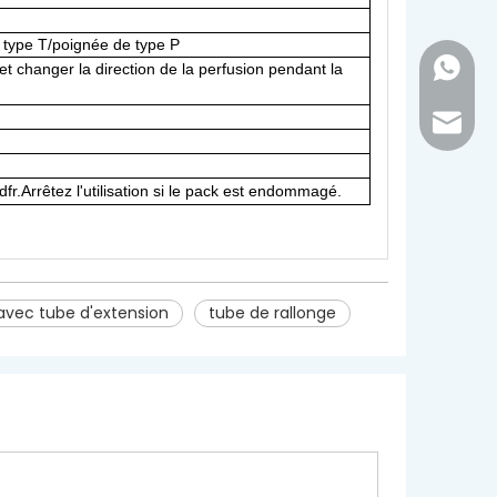
e type T/poignée de type P
+86 - 1
et changer la direction de la perfusion pendant la
inquir
d
fr.Arrêtez l'utilisation si le pack est endommagé
.
s avec tube d'extension
tube de rallonge