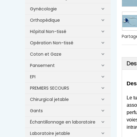
Gynécologie
Orthopédique
Hôpital Non-tissé
Partage
Opération Non-tissé
Coton et Gaze
Des
Pansement
EPI
Des
PREMIERS SECOURS
Le t
Chirurgical jetable
asso
Gants
perf
voie
Échantillonnage en laboratoire
intr
Laboratoire jetable