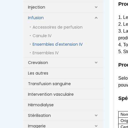
Pro
Injection
Infusion
1. L
2. Le
Accessoires de perfusion
3. L
Canule IV
prod
Ensembles d'extension IV
4. T
5. St
Ensembles IV
Crevaison
Pro
Les autres
Selo
Transfusion sanguine
pouv
Intervention vasculaire
Spé
Hémodialyse
Nom
Stérilisation
Ori
Imagerie
Cert