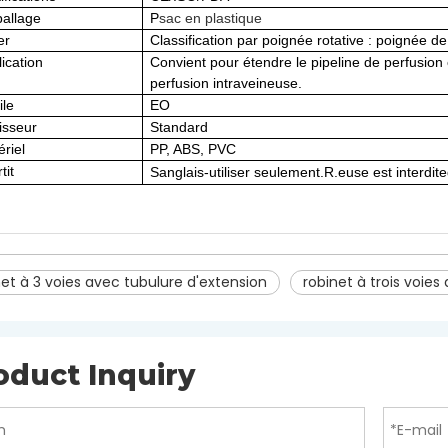
allage
P
sac en plastique
er
Classification par poignée rotative : poignée d
ication
Convient pour étendre le pipeline de perfusion 
perfusion intraveineuse.
ile
EO
isseur
Standard
riel
PP, ABS, PVC
tit
S
anglais
-
utiliser seulement
.R.
euse est interdite
et à 3 voies avec tubulure d'extension
robinet à trois voie
oduct Inquiry