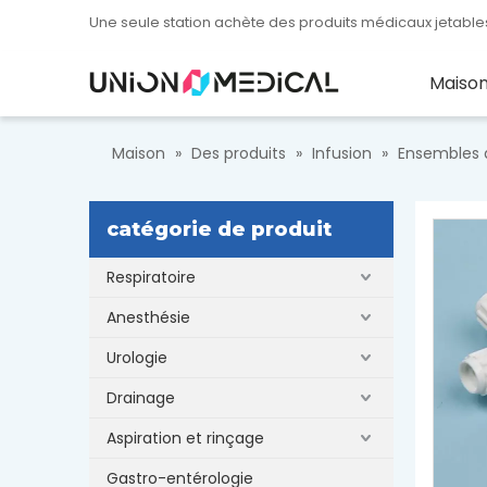
Une seule station achète des produits médicaux jetables
Maiso
Maison
»
Des produits
»
Infusion
»
Ensembles d
catégorie de produit
Respiratoire
Anesthésie
Urologie
Drainage
Aspiration et rinçage
Gastro-entérologie