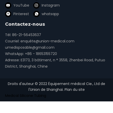
YouTube
Instagram
Pinterest
whatsapp
Contactez-nous
Tél: 86-21-56453637
Courriel:
enquête@union-medical.com
umedisposable@gmail.com
WhatsApp:
+86 - 18653155720
Adresse: E3173, 3 bâtiment, n ° 3558, Zhenbei Road, Putuo
District, Shanghai, Chine
Droits d'auteur ©
2022
Équipement médical Cie., Ltd de
l'Union de Shanghai.
Plan du site
Medical Silicone Tubing